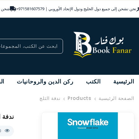
انتقل إلى المحتوى
نحن نشحن إلى جميع دول الخليج ودول الإتحاد الأوروبي | ‎+971581607579
الرئيسية
الكتب
ركن الدين والروحانيات
ال
الصفحة الرئيسية
Products
ندفة الثلج
ندفة ا
50 العملا