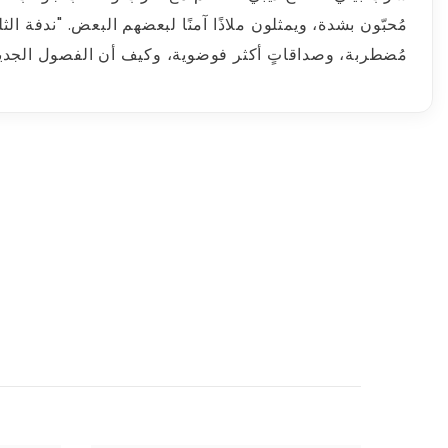
مُحبّون بشدة، ويمثلون ملاذًا آمنًا لبعضهم البعض. "ندفة الث
مُضطربة، وصداقاتٍ أكثر فوضوية، وكيف أن الفصول الجديدة غ