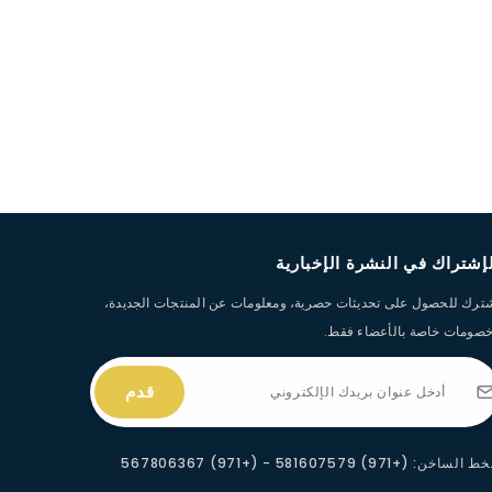
إشتراك في النشرة الإخبارية
ترك للحصول على تحديثات حصرية، ومعلومات عن المنتجات الجديدة،
صومات خاصة بالأعضاء فقط.
قدم
 الساخن: (+971) 581607579 - (+971) 567806367