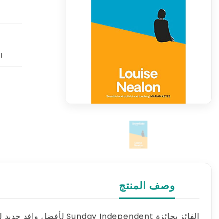
ا
وصف المنتج
الفائز بجائزة Sunday Independent لأفضل وافد جديد لعام 2021، وجوائز ما بعد الكتب الأيرلندية