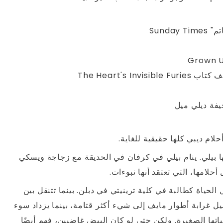
Sund
The Heart's
يفة ديلي ميل
لام ديبي كلها حقيقية للغاية.
ا بيلي. ينام بيلي في كرفان في الحديقة مع زجاجة ويسكي
لامها، التي تعتقد أنها نبوءات.
لحياة كطالبة في كلية ترينيتي في دبلن. بينما تتنقل بين
يميل غرابة أطوار مايف إلى شيء أكثر قتامة، بينما يزداد سوء
تها الصغيرة. ولكن حتى لو كان البيض غاضبين، فهم أيضًا