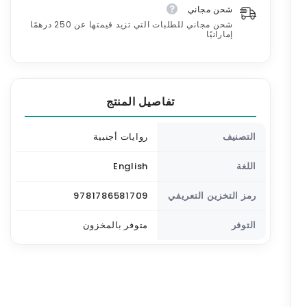
شحن مجاني
شحن مجاني للطلبات التي تزيد قيمتها عن 250 درهمًا
إماراتيًا
تفاصيل المنتج
التصنيف
روايات أجنبية
اللغة
English
رمز التخزين التعريفي
9781786581709
التوفر
متوفر بالمخزون