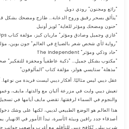
"رائع ومجنون" رودي دويل
​​"يتألق بسحر رقيق وروح الدعابة... طازج ومضحك بشكل قاتم" ay Times
"حنون ومضحك ومؤثر للغاية" لويز أونيل
​​"غازي وجميل وصادق ومؤثر" ماريان كيز، مؤلفة كتاب Grown Ups
"رواية لأي شخص شعر بالضياع في العالم" جون بوين، مؤلف كتاب  Invisible Furies
"حاد وذكي ومؤثر" The Independent
"مكتوب بشكل جميل... "ذكية عاطفياً ومحفزة للتفكير" صح
​​"مذهلة" ستايسي هولز، مؤلفة كتاب "المألوفون"
عقل ديبي ليس مثاليًا. أفكار ديبي ليست فريدة من نوعها. أح
تعيش ديبي وايت في مزرعة ألبان مع والدتها، مايف، وعمه
والنجوم في السماء لرفقتها. تقضي مايف أيامها في تسجيل أح
هذا العالم هو الوضع الطبيعي لديبي، لكنها على وشك دخول ا
أصدقاء جدد راقين وبيئة الأسرة، تبدأ الأمور في الانهيار. 
شرب بيلي. تُكافح ديبي للتأقلم مع أغرب وأصعب جوانب حيا