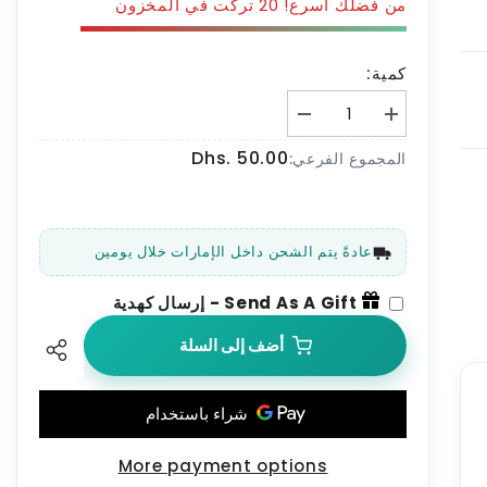
من فضلك اسرع! 20 تركت في المخزون
كمية:
زيادة
تقليل
الكمية
الكمية
Dhs. 50.00
ل
ل
المجموع الفرعي:
ندفة
ندفة
الثلج
الثلج
عادةً يتم الشحن داخل الإمارات خلال يومين
Send As A Gift
-
إرسال كهدية
أضف إلى السلة
More payment options