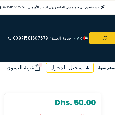
نحن نشحن إلى جميع دول الخليج ودول الإتحاد الأوروبي | 579
AR
خدمة العملاء 00971581607579 📞
AR
EN
0
0
تسجيل الدخول
عربة التسوق
لمدرسية
أغراض
Dhs. 50.00