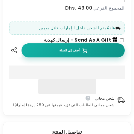
الكمية
الكمية
Dhs. 49.00
ل
ل
المجموع الفرعي:
الابعاد
الابعاد
المجهولة
المجهولة
من
من
مذكرات
مذكرات
عادةً يتم الشحن داخل الإمارات خلال يومين
مراهق
مراهق
كويتي
كويتي
Send As A Gift
-
إرسال كهدية
أضف إلى السلة
شحن مجاني
شحن مجاني للطلبات التي تزيد قيمتها عن 250 درهمًا إماراتيًا
تفاصيل المنتج